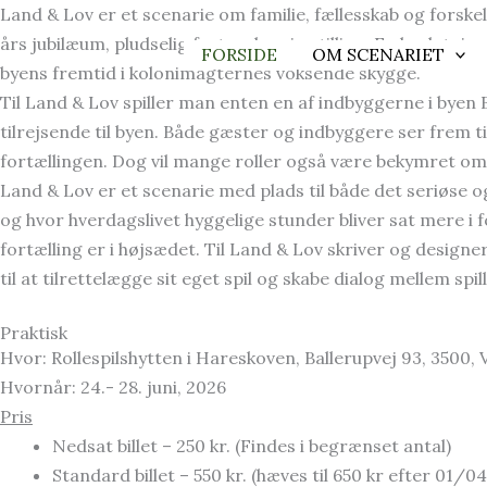
Skip
Land & Lov er et scenarie om familie, fællesskab og forske
to
års jubilæum, pludselig fratræder sin stilling. En beslutn
FORSIDE
OM SCENARIET
content
byens fremtid i kolonimagternes voksende skygge.
Til Land & Lov spiller man enten en af indbyggerne i bye
tilrejsende til byen. Både gæster og indbyggere ser frem t
fortællingen. Dog vil mange roller også være bekymret om
Land & Lov er et scenarie med plads til både det seriøse 
og hvor hverdagslivet hyggelige stunder bliver sat mere i 
fortælling er i højsædet. Til Land & Lov
skriver og designer
til at tilrettelægge sit eget spil og skabe dialog mellem spil
Praktisk
Hvor: Rollespilshytten i Hareskoven, Ballerupvej 93, 3500,
Hvornår: 24.- 28. juni, 2026
Pris
Nedsat billet – 250 kr. (Findes i begrænset antal)
Standard billet – 550 kr. (hæves til 650 kr efter 01/