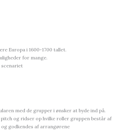
re Europa i 1600-1700 tallet.
uligheder for mange.
l scenariet
laren med de grupper i ønsker at byde ind på.
itch og ridser op hvilke roller gruppen består af
til og godkendes af arrangørene