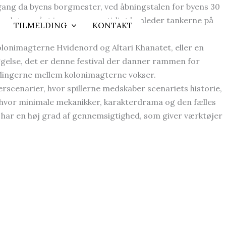
i gang da byens borgmester, ved åbningstalen for byens 30
hovedet er gået i gang og samtidigt henleder tankerne på
TILMELDING
KONTAKT
olonimagterne Hvidenord og Altari Khanatet, eller en
æggelse, det er denne festival der danner rammen for
ndingerne mellem kolonimagterne vokser.
erscenarier,
hvor spillerne medskaber scenariets historie,
, hvor minimale mekanikker, karakter
drama og den fælles
et har en høj grad af gennemsigtighed, som giver værktøjer