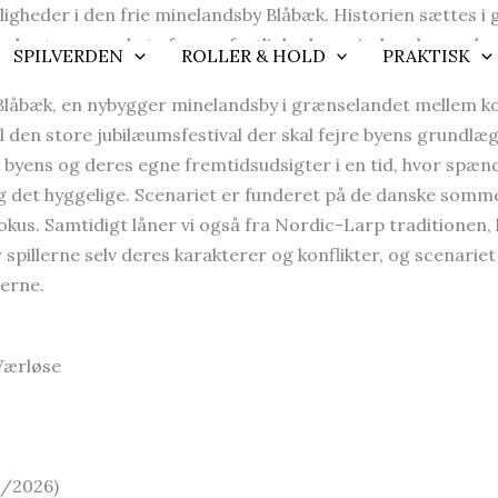
lligheder i den frie minelandsby Blåbæk. Historien sættes 
ing, der truer med at afspore festlighederne inden de over
SPILVERDEN
ROLLER & HOLD
PRAKTISK
n Blåbæk, en nybygger minelandsby i grænselandet mellem k
il den store jubilæumsfestival der skal fejre byens grundl
 byens og deres egne fremtidsudsigter i en tid, hvor spæ
og det hyggelige. Scenariet er funderet på de danske somm
fokus. Samtidigt låner vi også fra Nordic-Larp traditionen
 spillerne selv deres karakterer og konflikter, og scenari
lerne.
 Værløse
04/2026)